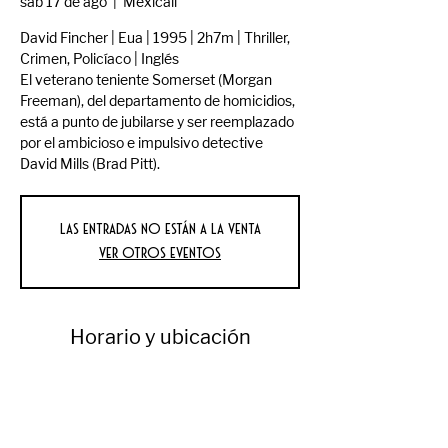
sáb 17 de ago
  |  
Mexicali
David Fincher | Eua | 1995 | 2h7m | Thriller,
Crimen, Policíaco | Inglés
El veterano teniente Somerset (Morgan
Freeman), del departamento de homicidios,
está a punto de jubilarse y ser reemplazado
por el ambicioso e impulsivo detective
David Mills (Brad Pitt).
Las entradas no están a la venta
Ver otros eventos
Horario y ubicación
17 ago 2024, 5:00 p.m. – 7:00 p.m.
Mexicali, Av Reforma 550, Primera, 21000
Mexicali, B.C., México