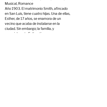
Musical, Romance 
Año 1903. El matrimonio Smith, afincado 
en San Luis, tiene cuatro hijas. Una de ellas, 
Esther, de 17 años, se enamora de un 
vecino que acaba de instalarse en la 
ciudad. Sin embargo; la familia, y 
especialmente Esther, tienen un enorme 
disgusto cuando su padre les anuncia que 
deben trasladarse a vivir a Nueva York por 
motivos de trabajo.
Trailer: 
Meet Me in St. Louis (1944) Official 
Trailer - Judy Garland, Margaret O'Brien 
Movie HD
Compartir evento