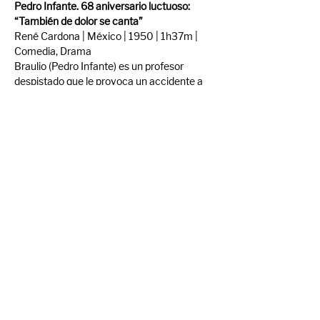
Pedro Infante. 68 aniversario luctuoso: 
“También de dolor se canta”
René Cardona | México | 1950 | 1h37m | 
Comedia, Drama
Braulio (Pedro Infante) es un profesor 
despistado que le provoca un accidente a 
Alfonso del Madrazo (Rafael Alcayde), el 
actor favorito de su madre. A partir de ese 
momento el introvertido Braulio se verá 
involucrado en diversas situaciones al 
ingresar al glamoroso mundo de la 
actuación.
Compartir evento