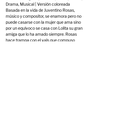
Drama, Musical | Versión coloreada
Basada en la vida de Juventino Rosas, 
músico y compositor, se enamora pero no 
puede casarse con la mujer que ama sino 
por un equívoco se casa con Lolita su gran 
amiga que lo ha amado siempre. Rosas 
hace trampa con el vals que compuso 
Sobre las olas y es descubierto, por lo cual 
viaja a La Habana. Lolita muere en el 
camino y Rosas al poco tiempo después, 
sus cenizas son retornadas a México.
Quiero leer mas
Compartir evento