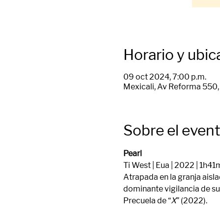
Horario y ubic
09 oct 2024, 7:00 p.m.
Mexicali, Av Reforma 550, 
Sobre el even
Pearl
Ti West | Eua | 2022 | 1h41
Atrapada en la granja aisla
dominante vigilancia de su
Precuela de “
X
” (2022).