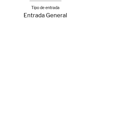
Tipo de entrada
Entrada General
Precio
$50.00
+$1.25 de comisión de servicio de entradas
Compartir evento
© Mercado Cine Curto 2024