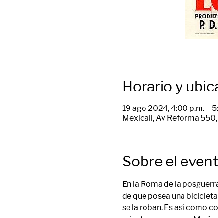
Horario y ubic
19 ago 2024, 4:00 p.m. – 5
Mexicali, Av Reforma 550, 
Sobre el even
En la Roma de la posguerra
de que posea una bicicleta
se la roban. Es así como co