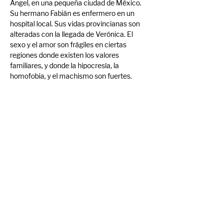
Ángel, en una pequeña ciudad de México. 
Su hermano Fabián es enfermero en un 
hospital local. Sus vidas provincianas son 
alteradas con la llegada de Verónica. El 
sexo y el amor son frágiles en ciertas 
regiones donde existen los valores 
familiares, y donde la hipocresía, la 
homofobia, y el machismo son fuertes. 
Verónica les convence de que en el bosque 
cercano, en una cabaña aislada, existe algo 
misterioso que es la respuesta a todos sus 
problemas. Es algo a cuyo poder no se 
pueden resistir. 
Trailer: 
LA REGIÓN SALVAJE | TRAILER 
OFICIAL
Compartir evento