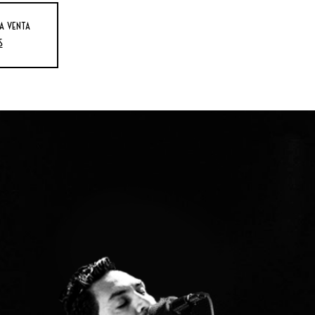
a venta
s