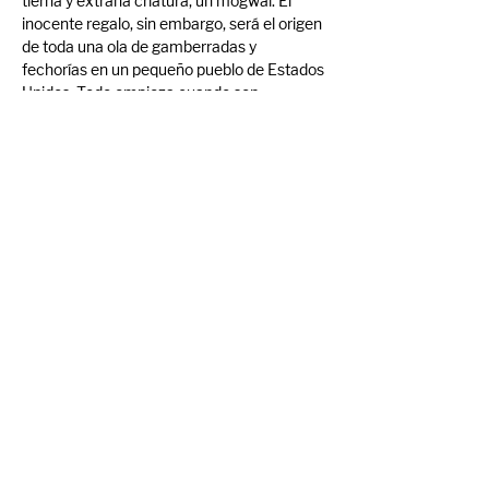
tierna y extraña criatura, un mogwai. El 
inocente regalo, sin embargo, será el origen 
de toda una ola de gamberradas y 
fechorías en un pequeño pueblo de Estados 
Unidos. Todo empieza cuando son 
infringidas, una tras otra, las tres reglas 
básicas que deben seguirse para cuidar a 
un mogwai: no darle de comer después de 
medianoche, no mojarlo y evitar que le dé la 
luz del sol.
Compartir evento
© Mercado Cine Curto 2024