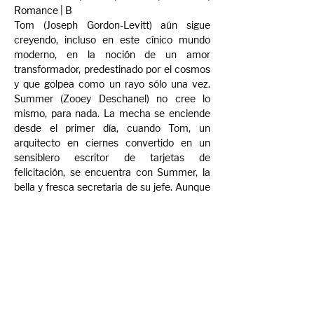
Romance | B
Tom (Joseph Gordon-Levitt) aún sigue 
creyendo, incluso en este cínico mundo 
moderno, en la noción de un amor 
transformador, predestinado por el cosmos 
y que golpea como un rayo sólo una vez. 
Summer (Zooey Deschanel) no cree lo 
mismo, para nada. La mecha se enciende 
desde el primer día, cuando Tom, un 
arquitecto en ciernes convertido en un 
sensiblero escritor de tarjetas de 
felicitación, se encuentra con Summer, la 
bella y fresca secretaria de su jefe. Aunque 
claramente está fuera de su alcance, Tom 
pronto descubre que tienen un montón de 
cosas en común. La historia de Tom y 
Summer cubre desde el enamoramiento, 
las citas y el sexo hasta la separación, las 
recriminaciones y la redención, todo lo cual 
se suma al caleidoscópico retrato del 
porqué y el cómo seguimos…