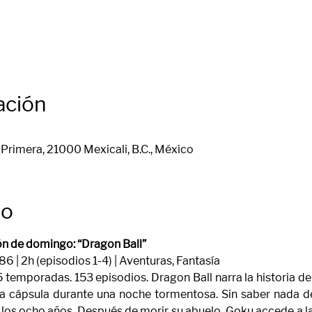
ación
Primera, 21000 Mexicali, B.C., México
to
n de domingo: “Dragon Ball”
86 | 2h (episodios 1-4) | Aventuras, Fantasía
 temporadas. 153 episodios. Dragon Ball narra la historia de
una cápsula durante una noche tormentosa. Sin saber nada de
 los ocho años. Después de morir su abuelo, Goku accede a l