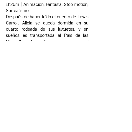
1h26m | Animación, Fantasía, Stop motion, 
Surrealismo
Después de haber leído el cuento de Lewis 
Carroll, Alicia se queda dormida en su 
cuarto rodeada de sus juguetes, y en 
sueños es transportada al País de las 
Maravillas. A medida que persigue al 
escurridizo Conejo Blanco, vive peligrosas 
aventuras en las profundidades del Reino 
de la Niñez, que culminan con el juicio a que 
es sometida en la corte del Rey y la Reina 
de Corazones.
Trailer: 
Alice (Fantrailer)
Compartir evento