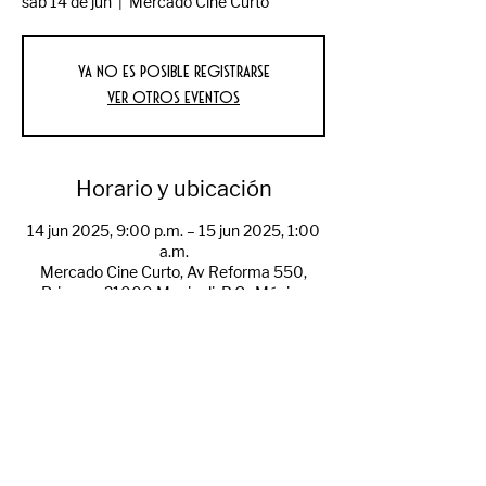
sáb 14 de jun
  |  
Mercado Cine Curto
Ya no es posible registrarse
Ver otros eventos
Horario y ubicación
14 jun 2025, 9:00 p.m. – 15 jun 2025, 1:00
a.m.
Mercado Cine Curto, Av Reforma 550,
Primera, 21000 Mexicali, B.C., México
Compartir evento