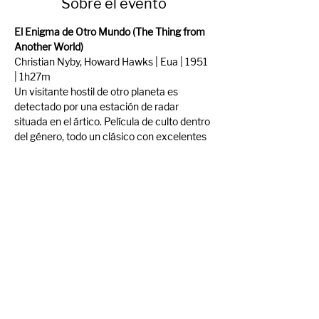
Sobre el evento
El Enigma de Otro Mundo (The Thing from 
Another World)
Christian Nyby, Howard Hawks | Eua | 1951 
| 1h27m 
Un visitante hostil de otro planeta es 
detectado por una estación de radar 
situada en el ártico. Película de culto dentro 
del género, todo un clásico con excelentes 
interpretaciones y un insoportable 
suspense. Famosa cinta de ciencia-ficción 
en la que el productor Howard Hawks 
planificó y supervisó todo el rodaje. En 
1982 John Carpenter dirigió un conocido 
remake, titulado "La cosa".
Trailer: 
The Thing From Another World 
(1951)