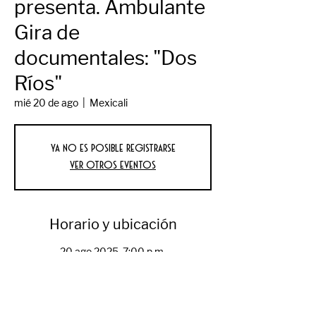
presenta. Ambulante
Gira de
documentales: "Dos
Ríos"
mié 20 de ago
  |  
Mexicali
Ya no es posible registrarse
Ver otros eventos
Horario y ubicación
20 ago 2025, 7:00 p.m.
Mexicali, Av Reforma 550, Primera, 21000
Mexicali, B.C., México