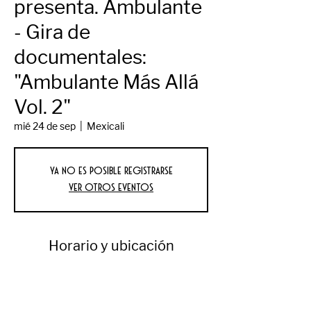
presenta. Ambulante
- Gira de
documentales:
"Ambulante Más Allá
Vol. 2"
mié 24 de sep
  |  
Mexicali
Ya no es posible registrarse
Ver otros eventos
Horario y ubicación
24 sep 2025, 7:00 p.m.
Mexicali, Av Reforma 550, Primera, 21000
Mexicali, B.C., México