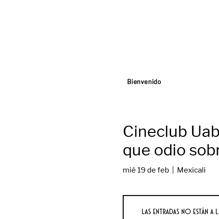
Bienvenido
Cineclub Uabc
que odio sobr
mié 19 de feb
  |  
Mexicali
Las entradas no están a l