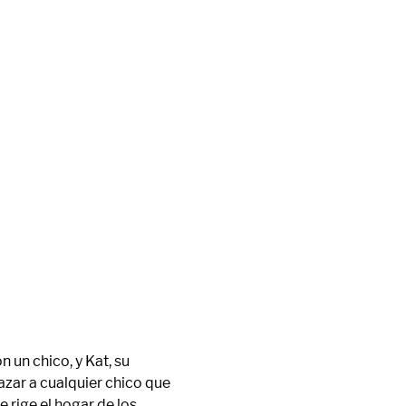
un chico, y Kat, su 
zar a cualquier chico que 
rige el hogar de los 