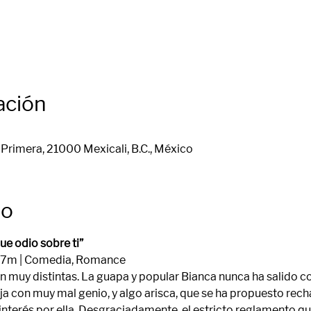
ación
Primera, 21000 Mexicali, B.C., México
to
ue odio sobre ti”
1h37m | Comedia, Romance
 muy distintas. La guapa y popular Bianca nunca ha salido con 
a con muy mal genio, y algo arisca, que se ha propuesto recha
terés por ella. Desgraciadamente, el estricto reglamento que 