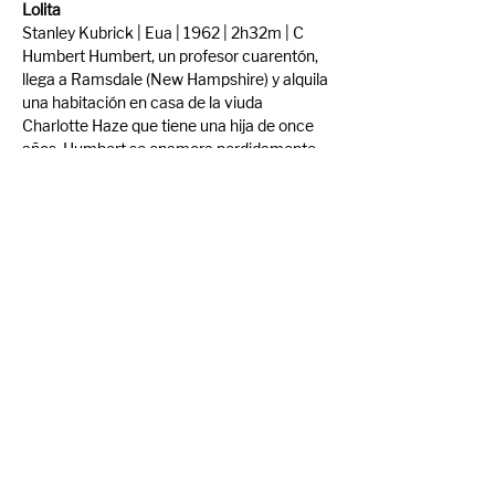
Lolita
Stanley Kubrick | Eua | 1962 | 2h32m | C
Humbert Humbert, un profesor cuarentón, 
llega a Ramsdale (New Hampshire) y alquila 
una habitación en casa de la viuda 
Charlotte Haze que tiene una hija de once 
años. Humbert se enamora perdidamente 
de la chiquilla y concibe un perverso plan: 
casarse con la madre para poder estar 
siempre cerca de la irresistible Lolita... 
Adaptación de la novela homónima de 
Vladimir Nabokov.
Trailer: 
Lolita (1962) Original Trailer
Compartir evento