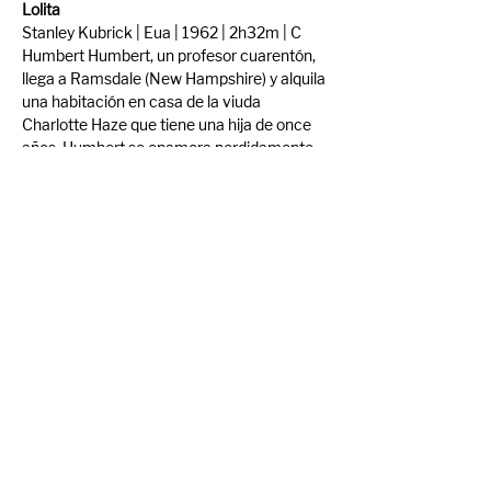
Lolita
Stanley Kubrick | Eua | 1962 | 2h32m | C
Humbert Humbert, un profesor cuarentón, 
llega a Ramsdale (New Hampshire) y alquila 
una habitación en casa de la viuda 
Charlotte Haze que tiene una hija de once 
años. Humbert se enamora perdidamente 
de la chiquilla y concibe un perverso plan: 
casarse con la madre para poder estar 
siempre cerca de la irresistible Lolita... 
Adaptación de la novela homónima de 
Vladimir Nabokov.
Trailer: 
Lolita (1962) Original Trailer
Compartir evento