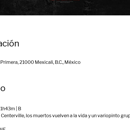
ación
Primera, 21000 Mexicali, B.C., México
to
 1h43m | B
Centerville, los muertos vuelven a la vida y un variopinto gr
DIE