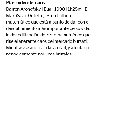
Pi: el orden del caos
Darren Aronofsky | Eua | 1998 | 1h25m | B
Max (Sean Gullette) es un brillante 
matemático que está a punto de dar con el 
descubrimiento más importante de su vida: 
la decodificación del sistema numérico que 
rige el aparente caos del mercado bursátil. 
Mientras se acerca a la verdad, y afectado 
periódicamente por unas brutales 
jaquecas, Max es acosado por una 
agresiva firma de Wall Street y una secta 
judía que pretende descifrar los secretos 
ocultos tras los textos sagrados. Todos 
ansían apropiarse del inminente hallazgo de 
Max.
Trailer: 
Pi (1998)
Compartir evento