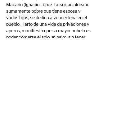
Macario (Ignacio López Tarso), un aldeano 
sumamente pobre que tiene esposa y 
varios hijos, se dedica a vender leña en el 
pueblo. Harto de una vida de privaciones y 
apuros, manifiesta que su mayor anhelo es 
poder comerse él solo un pavo, sin tener 
que compartirlo con nadie. Su esposa, 
confidente de tan profundo deseo, un día 
roba uno de la granja de una familia rica. 
Cuando Macario se dispone a comérselo, 
Dios, el Diablo y la Muerte se le aparecen 
para pedirle que lo comparta.
Compartir evento