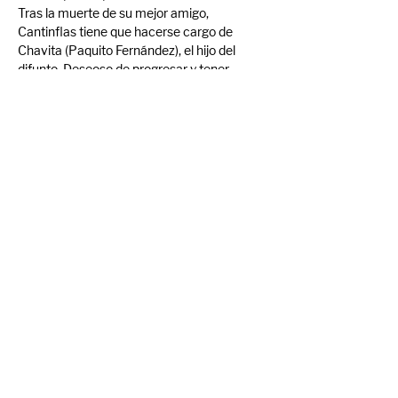
Tras la muerte de su mejor amigo, 
Cantinflas tiene que hacerse cargo de 
Chavita (Paquito Fernández), el hijo del 
difunto. Deseoso de progresar y tener 
dinero para mantener al niño, se pondrá a 
buscar trabajo como un loco, probando 
diversos empleos, pero se propone, sobre 
todo, satisfacer el mayor deseo de Chavita: 
tener una pelota, como los demás niños.
Compartir evento
© Mercado Cine Curto 2024