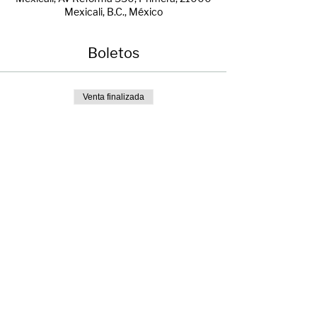
Mexicali, B.C., México
Boletos
Venta finalizada
Tipo de entrada
ENTRADA LIBRE
Precio
$0.00
Compartir evento