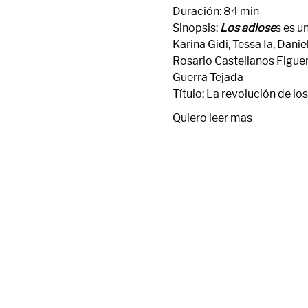
Duración: 84 min
Sinopsis: 
Los adiose
s es un
Karina Gidi
, 
Tessa Ia
, 
Danie
Rosario Castellanos Figue
Guerra Tejada
Título: La revolución de lo
Quiero leer mas