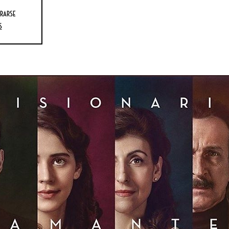
rarse
s