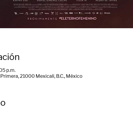
ación
:05 p.m.
Primera, 21000 Mexicali, B.C., México
to