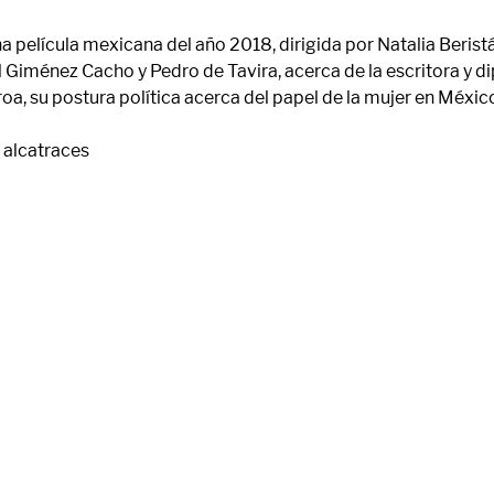
a 
película mexicana
 del año 2018, dirigida por Natalia Beristá
l Giménez Cacho
 y 
Pedro de Tavira
, acerca de la escritora y 
roa
, su postura política acerca del 
papel de la mujer en Méxic
s alcatraces