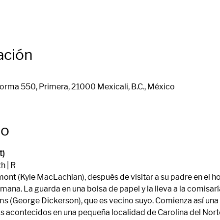
ación
orma 550, Primera, 21000 Mexicali, B.C., México
to
t)
h | R
nt (Kyle MacLachlan), después de visitar a su padre en el hos
ana. La guarda en una bolsa de papel y la lleva a la comisaría
ams (George Dickerson), que es vecino suyo. Comienza así una 
s acontecidos en una pequeña localidad de Carolina del Nort