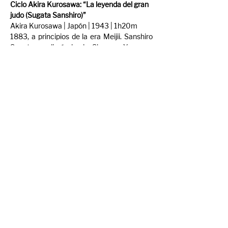
Ciclo Akira Kurosawa: “La leyenda del gran 
judo (Sugata Sanshiro)”
Akira Kurosawa | Japón | 1943 | 1h20m
1883, a principios de la era Meijii. Sanshiro 
Sugata es discípulo de Shogoro Yano, un 
maestro de judo. A lo largo de su 
aprendizaje y de sus combates aprenderá 
los principios y valores primordiales de una 
filosofía que le permitirá guiar sus pasos en 
la vida.
Compartir evento
© Mercado Cine Curto 2024