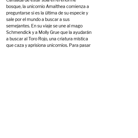
Cansada de estar sola en el enorme 
bosque, la unicornio Amalthea comienza a 
preguntarse si es la última de su especie y 
sale por el mundo a buscar a sus 
semejantes. En su viaje se une al mago 
Schmendick y a Molly Grue que la ayudarán 
a buscar al Toro Rojo, una criatura mística 
que caza y aprisiona unicornios. Para pasar 
desapercibida entre los hombres y salvarla 
del Toro, Schmendrik transforma a 
Amalthea en una bella joven. Los tres se 
encaminan al tenebroso país del rey 
Haggard, el hombre que controla al Toro 
Rojo.
Trailer:  
The Last Unicorn
Compartir evento