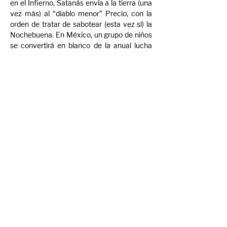
en el Infierno, Satanás envía a la tierra (una 
vez más) al “diablo menor” Precio, con la 
orden de tratar de sabotear (esta vez sí) la 
Nochebuena. En México, un grupo de niños 
se convertirá en blanco de la anual lucha 
entre Santa y Precio: un trío de chiquillos 
malcriados, un infeliz “niño rico” y una 
humilde niña. Es así que comienza una 
alucinante lucha entre el bien y el mal, 
donde estará en juego el significado de la 
festividad de navidad y Noche Buena.
Compartir evento
© Mercado Cine Curto 2024