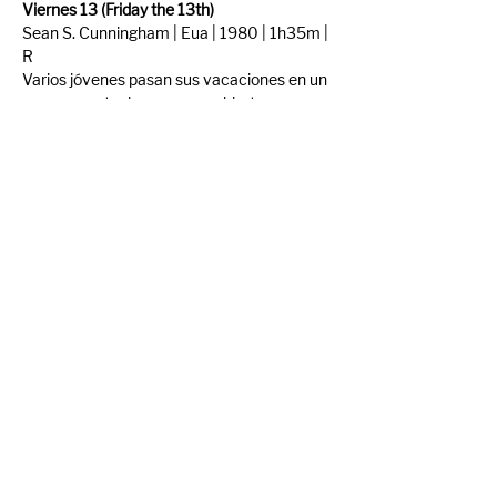
Viernes 13 (Friday the 13th)
Sean S. Cunningham | Eua | 1980 | 1h35m | 
R
Varios jóvenes pasan sus vacaciones en un 
campamento de verano, reabierto 
recientemente, y en el que unos años antes 
murió un joven ahogado en el lago. En poco 
tiempo, algunos de ellos son encontrados 
sin vida.
Trailer: 
Friday The 13th (1980)
Compartir evento
© Mercado Cine Curto 2024