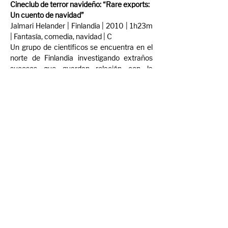
Cineclub de terror navideño: “Rare exports: 
Un cuento de navidad”
Jalmari Helander | Finlandia | 2010 | 1h23m 
| Fantasía, comedia, navidad | C
Un grupo de científicos se encuentra en el 
norte de Finlandia investigando extraños 
sucesos que guardan relación con la 
existencia de una misteriosa criatura. 
Siguiendo sus pasos, el pequeño Pietari 
descubrirá la verdad oculta tras el rostro de 
Santa Claus.
Trailer: 
Rare Exports : A Christmas Tale | 
trailer #1 US (2010)
Compartir evento