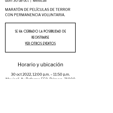
dom 30 de oct
  |  
Mexicali
MARATÓN DE PELÍCULAS DE TERROR
CON PERMANENCIA VOLUNTARIA.
Se ha cerrado la posibilidad de
registrarse
Ver otros eventos
Horario y ubicación
30 oct 2022, 12:00 p.m. – 11:50 p.m.
Mexicali, Av Reforma 550, Primera, 21000
Mexicali, B.C., México
Compartir evento