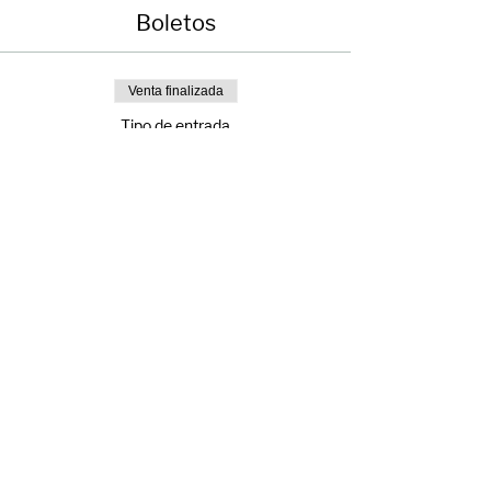
Boletos
Venta finalizada
Tipo de entrada
Cine club
Precio
$0.00
Compartir evento